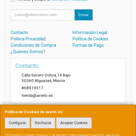
Enviar
Contacto
Información Legal
Política Privacidad
Política de Cookies
Condiciones de Compra
Formas de Pago
¿Quienes Somos?
Contacto
Calle Severo Ochoa,14 Bajo
30560
Alguazas
,
Murcia
868919317
tienda@averlo.es
Política de Cookies de averlo.es
Horario
Configurar
Rechazar
Aceptar Cookies
Lunes a Viernes de 8:30h a 14h
Utilizamos cookies propias y de terceros para mejorar nuestros servicios.