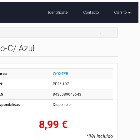
Identifícate
Contacto
Carrito
po-C/ Azul
rca:
WOXTER
N:
PE26-197
N:
8435089048643
sponibilidad:
Disponible
8,99 €
*IVA Incluido