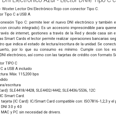
 Dni Electrónico Azul - Lector DNIe Tipo C
- Woxter Lector Dni Electrónico Rojo con conector Tipo C.
or Tipo C a USB A.
onexión Tipo C: permite leer el nuevo DNI electrónico y también e
as con circuito integrado). Es un accesorio imprescindible para quie
 través de internet, gestiones a través de la Red y desde casa sin
as Smart Cards el lector permite realizar operaciones bancarias seg
ro que indica el estado de lectura/escritura de la unidad. Se conec
puerto, por lo que su consumo es mínimo. Cumple con los est
 DNI electrónico, así como con las tarjetas de crédito con formato 
tor TIPO C
C a USB A incluido
ctura: Máx. 115,200 bps
ndido
ura/escritura
Card): SLE4418/4428, SLE4432/4442, SLE4436/5536, 12C
IC Smart Card.
a tarjeta (IC Card): IC/Smart Card compatible con: ISO7816-1,2,3 y el
DNI 3.0 y 4.0
MAC y PC sin necesidad de drivers.