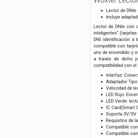
Woxter Lector
Lector de DNIe 
Incluye adaptad
Lector de DNIe con c
inteligentes" (tarjet
DNI: identificación a
compatible con tarjet
uno de encendido y ot
a través de dicho 
compatibilidad con el
Interfaz: Conec
Adaptador Tipo 
Velocidad de le
LED Rojo: Ence
LED Verde: lect
IC Card(Smart 
Soporta 3V/5V 
Requisitos de l
Compatible con 
Compatible con 