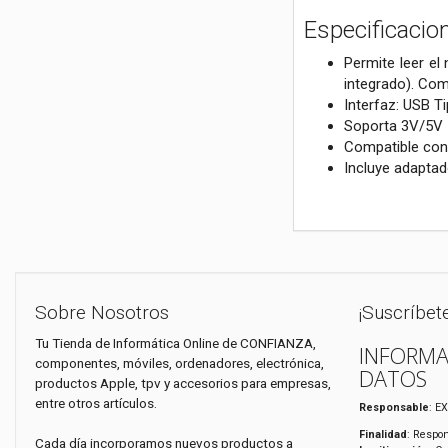
Especificacio
Permite leer el
integrado). Com
Interfaz: USB T
Soporta 3V/5V I
Compatible con 
Incluye adapta
Sobre Nosotros
¡Suscríbet
Tu Tienda de Informática Online de CONFIANZA,
INFORMA
componentes, móviles, ordenadores, electrónica,
DATOS
productos Apple, tpv y accesorios para empresas,
entre otros artículos.
Responsable
: E
Finalidad
: Respon
Cada día incorporamos nuevos productos a