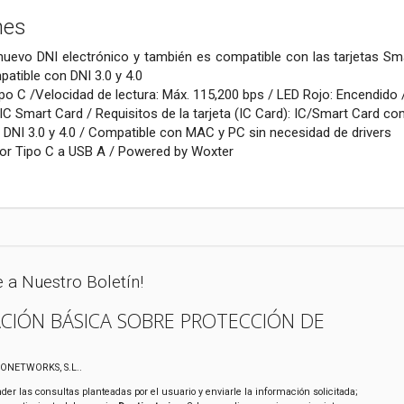
nes
 nuevo DNI electrónico y también es compatible con las tarjetas Smar
patible con DNI 3.0 y 4.0
ipo C /Velocidad de lectura: Máx. 115,200 bps / LED Rojo: Encendido 
C Smart Card / Requisitos de la tarjeta (IC Card): IC/Smart Card co
DNI 3.0 y 4.0 / Compatible con MAC y PC sin necesidad de drivers
dor Tipo C a USB A / Powered by Woxter
e a Nuestro Boletín!
CIÓN BÁSICA SOBRE PROTECCIÓN DE
XONETWORKS, S.L..
der las consultas planteadas por el usuario y enviarle la información solicitada;