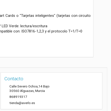
t Cards o "Tarjetas inteligentes" (tarjetas con circuito
/ LED Verde: lectura/escritura
mpatible con: ISO7816-1,2,3 y el protocolo T=1/T=0
Contacto
Calle Severo Ochoa,14 Bajo
30560
Alguazas
,
Murcia
868919317
tienda@averlo.es