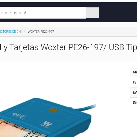
ECTORES DE DNI
WOXTER PE26-197
I y Tarjetas Woxter PE26-197/ USB Ti
Ma
P/
EA
Di