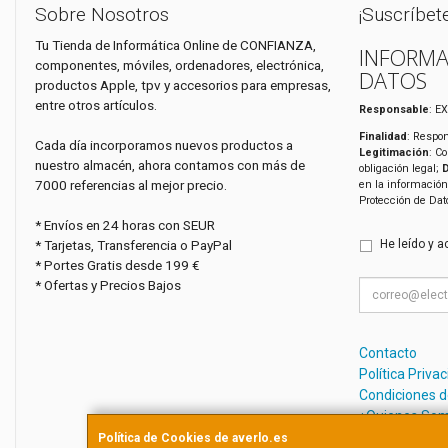
Sobre Nosotros
¡Suscríbet
Tu Tienda de Informática Online de CONFIANZA,
INFORMA
componentes, móviles, ordenadores, electrónica,
DATOS
productos Apple, tpv y accesorios para empresas,
entre otros artículos.
Responsable
: E
Finalidad
: Respon
Cada día incorporamos nuevos productos a
Legitimación
: C
nuestro almacén, ahora contamos con más de
obligación legal;
7000 referencias al mejor precio.
en la información
Protección de Da
* Envíos en 24 horas con SEUR
* Tarjetas, Transferencia o PayPal
He leído y a
* Portes Gratis desde 199 €
* Ofertas y Precios Bajos
Contacto
Política Priva
Condiciones 
¿Quienes So
Política de Cookies de averlo.es