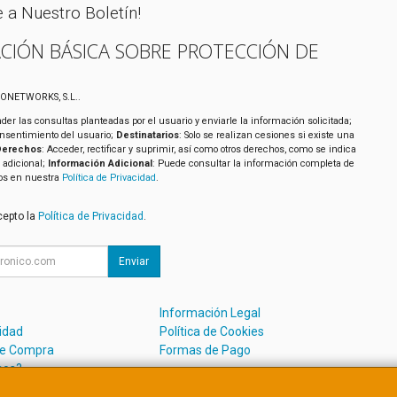
e a Nuestro Boletín!
CIÓN BÁSICA SOBRE PROTECCIÓN DE
XONETWORKS, S.L..
der las consultas planteadas por el usuario y enviarle la información solicitada;
onsentimiento del usuario;
Destinatarios
: Solo se realizan cesiones si existe una
Derechos
: Acceder, rectificar y suprimir, así como otros derechos, como se indica
 adicional;
Información Adicional
: Puede consultar la información completa de
tos en nuestra
Política de Privacidad
.
cepto la
Política de Privacidad
.
Enviar
Información Legal
cidad
Política de Cookies
de Compra
Formas de Pago
mos?