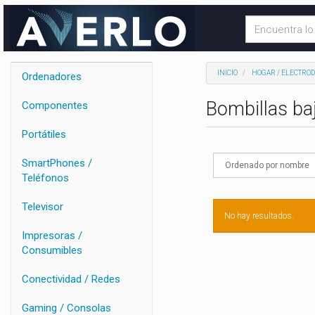
INICIO
HOGAR / ELECTRO
Ordenadores
Bombillas b
Componentes
Portátiles
SmartPhones /
Teléfonos
Televisor
No hay resultados.
Impresoras /
Consumibles
Conectividad / Redes
Gaming / Consolas