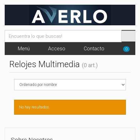
Menú
Acceso
Contacto
0
Relojes Multimedia
(0 art.)
No hay resultados.
Sobre Nosotros