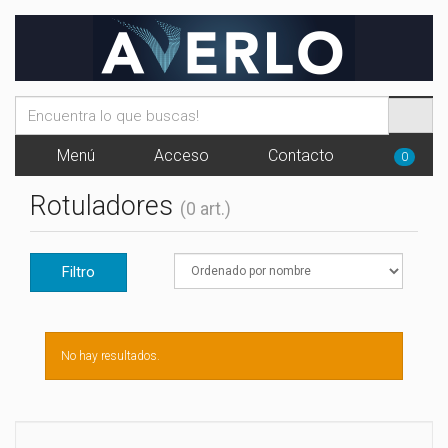
Menú
Acceso
Contacto
0
Rotuladores
(0 art.)
Filtro
No hay resultados.