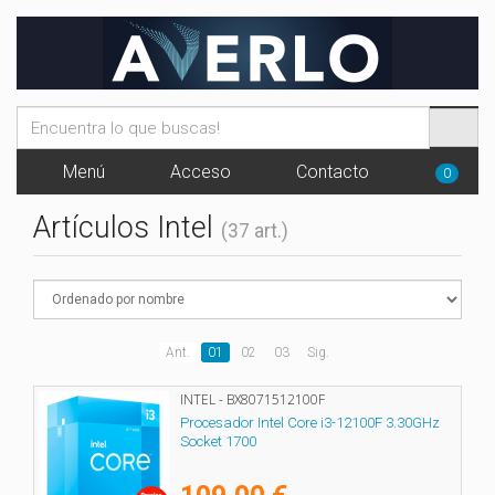
Menú
Acceso
Contacto
0
Artículos Intel
(37 art.)
Ant.
01
02
03
Sig.
INTEL - BX8071512100F
Procesador Intel Core i3-12100F 3.30GHz
Socket 1700