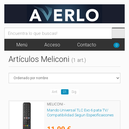
Menú
Acceso
Contacto
0
Artículos Meliconi
(1 art.)
Ant.
01
Sig.
MELICONI -
Mando Universal TLC Evo 6 pata TV/
Compatibilidad Segun Especificaicones