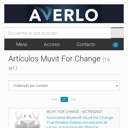
Menú
Acceso
Contacto
0
Artículos Muvit For Change
(16
art.)
Ant.
01
Sig.
MUVIT FOR CHANGE - MCTWS0007
Auriculares Bluetooth Muvit For Change
True Wireless Estéreo con estuche de
carga/ Autonomía 6h/ Blancos