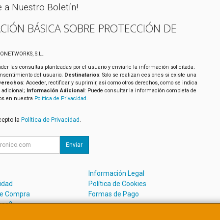
e a Nuestro Boletín!
CIÓN BÁSICA SOBRE PROTECCIÓN DE
XONETWORKS, S.L..
der las consultas planteadas por el usuario y enviarle la información solicitada;
onsentimiento del usuario;
Destinatarios
: Solo se realizan cesiones si existe una
Derechos
: Acceder, rectificar y suprimir, así como otros derechos, como se indica
 adicional;
Información Adicional
: Puede consultar la información completa de
tos en nuestra
Política de Privacidad
.
cepto la
Política de Privacidad
.
Enviar
Información Legal
cidad
Política de Cookies
de Compra
Formas de Pago
mos?