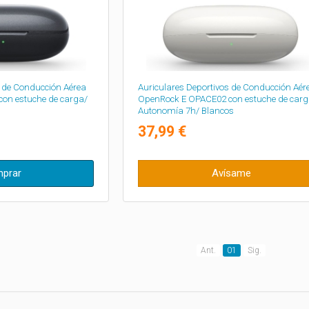
s de Conducción Aérea
Auriculares Deportivos de Conducción Aér
on estuche de carga/
OpenRock E OPACE02 con estuche de carg
s
Autonomía 7h/ Blancos
37,99 €
prar
Avísame
Ant.
01
Sig.