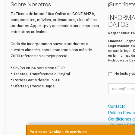
Sobre Nosotros
¡Suscríbet
Tu Tienda de Informática Online de CONFIANZA,
INFORMA
componentes, móviles, ordenadores, electrónica,
DATOS
productos Apple, tpv y accesorios para empresas,
entre otros artículos.
Responsable
: E
Finalidad
: Respon
Cada día incorporamos nuevos productos a
Legitimación
: C
nuestro almacén, ahora contamos con más de
obligación legal;
7000 referencias al mejor precio.
en la información
Protección de Da
* Envíos en 24 horas con SEUR
* Tarjetas, Transferencia o PayPal
He leído y a
* Portes Gratis desde 199 €
* Ofertas y Precios Bajos
Contacto
Política Priva
Condiciones 
¿Quienes So
Política de Cookies de averlo.es