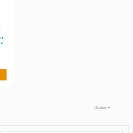
ea
a/
Mostrar