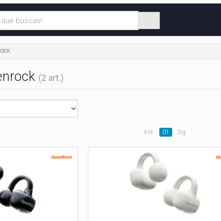
ROCK
penrock
(2 art.)
Ant.
01
Sig.